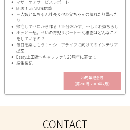
マザーケアサービスレポート
開設！GENKI発信塾
三人娘と母ちゃん社長＆ｲｸﾒﾝ父ちゃんの晴れたり曇った
り
帰宅してゼロから作る「15分おかず」～しぐれ煮ちらし
ホッと一息。せいの育児サポート～幼稚園はどんなこと
をしているの？
毎日を楽しもう！～シニアライフに向けてのインテリア
提案
Essay上田遥～キャリファミ20周年に寄せて
編集後記
20周年記念号
（第241号 2019年7月）
CONTACT