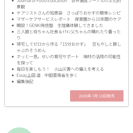
Journal of Food Education 世界遺産プーアルの文化的
景観
ケアリストさんの知恵袋 さっぱりおかずの簡単レシピ
マザーケアサービスレポート 保育園から10年間のケア
開設！GENKI発信塾 生理痛体験してきました
三人娘と母ちゃん社長＆ｲｸﾒﾝ父ちゃんの晴れたり曇った
り
帰宅してゼロから作る「15分おかず」 豆もやしと豚し
ゃぶのそうめん
ホッと一息。せいの育児サポート 端材の活用の可能性
を探って
毎日を楽しもう！ 火山災害への備えを考える
Essay上田 遥 中国雲南省を歩く
編集後記
2026年 7月 10日発売